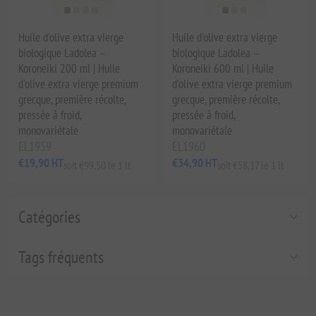
Huile d'olive extra vierge
Huile d'olive extra vierge
biologique Ladolea –
biologique Ladolea –
Koroneiki 200 ml | Huile
Koroneiki 600 ml | Huile
d'olive extra vierge premium
d'olive extra vierge premium
grecque, première récolte,
grecque, première récolte,
pressée à froid,
pressée à froid,
monovariétale
monovariétale
EL1959
EL1960
€19,90 HT
€34,90 HT
soit €99,50 le 1 lt
soit €58,17 le 1 lt
Catégories
Tags fréquents