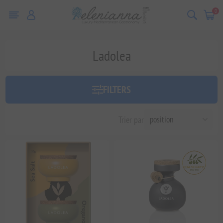
0
Ladolea
FILTERS
Trier par