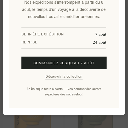
Nos expéditions s’interrompent à partir du 8
août, le temps d’un voyage à la découverte de
nouvelles trouvailles méditerranéennes.
7 août
DERNIÈRE EXPÉDITION
24 août
REPRISE
COMMANDEZ JUSQU’AU 7 AOÛT
Huile d'olive extra vierge
Vinaigre Doux Bio à la
Découvrir la collection
biologique LADOLEA Patrinia
Bergamote LADOLEA 200ml
EL233
EL524
La boutique reste ouverte — vos commandes seront
€31,90 HT
€17,30 HT
soit €53,17 le 1 lt
soit €86,50 le 1 lt
expédiées dès notre retour.