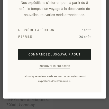
750ml
- Vin Pétillant Méthode
Nos expéditions s’interrompent à partir du 8
Traditionnelle Brut Nature
août, le temps d’un voyage à la découverte de
75cl | Agiorgitiko, Ancienne
nouvelles trouvailles méditerranéennes.
Némée, 24 mois sur lies
EL1193
EL2066
€15,00 HT
€29,90 HT
soit €20,00 le 1 lt
7 août
DERNIÈRE EXPÉDITION
24 août
REPRISE
COMMANDEZ JUSQU’AU 7 AOÛT
Découvrir la collection
La boutique reste ouverte — vos commandes seront
expédiées dès notre retour.
Domaine Skouras Peplo 2024
- IGP Vin Rosé du Péloponnèse
750ml | Assemblage