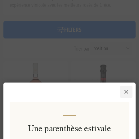
expérience vinicole avec les meilleurs rosés de Grèce.]
FILTERS
Trier par
Une parenthèse estivale
Ktima Biblia Chora | Rosé IGP
Milia Riza Azzardà Rosé 2022