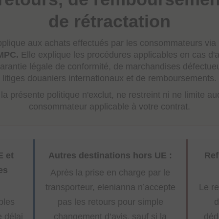
de rétractation
applique aux achats effectués par les consommateurs via 
MPC.
Elle explique les procédures applicables en cas d'a
e garantie légale de conformité, de marchandises défec
litiges douaniers internationaux et de remboursements.
a présente politique n'exclut, ne restreint ni ne limite au
consommateur applicable à votre contrat.
E et
Autres destinations hors UE :
Ref
es
Après la prise en charge par le
transporteur, elenianna n’accepte
Le re
bles
pas les retours pour simple
d
e délai
changement d’avis, sauf si la
déd