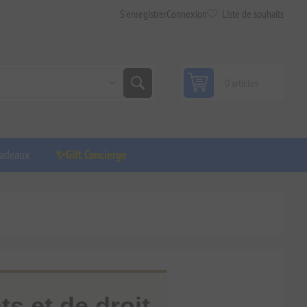
S'enregistrer
Connexion
Liste de souhaits
0 articles
adeaux
✨Gift Concierge
s et de droit