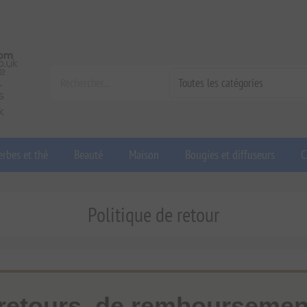
rbes et thé
Beauté
Maison
Bougies et diffuseurs
C
Politique de retour
 retours, de remboursement