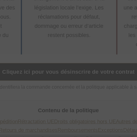
rve des
législation locale l’exige. Les
une a
sous.
réclamations pour défaut,
re
t
dommage ou erreur d’article
charg
e du
restent possibles.
les
Cliquez ici pour vous désinscrire de votre contrat
identifiera la commande concernée et la politique applicable à sa
Contenu de la politique
pédition
Rétractation UE
Droits obligatoires hors UE
Autres d
Retours de marchandises
Remboursements
Exceptions
Défaut