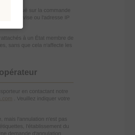
raison indiqué sur la commande
gue, la devise ou l'adresse IP
t rattachés à un État membre de
s, sans que cela n'affecte les
'opérateur
porteur en contactant notre
a.com
. Veuillez indiquer votre
 mais l'annulation n'est pas
étiquettes, l'établissement du
 Une demande d'annulation