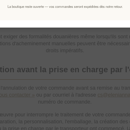
La boutique reste ouverte — vos commandes seront expédiées dès notre retour.
assurance est déterminé principalement par le lieu de liv
pplicable au contrat de consommation. Le domaine, la lan
actuelle ne déterminent pas, à eux seuls, l'éligibilité.
nt exiger des formalités douanières même lorsqu'ils son
ctions d'acheminement manuelles peuvent être nécessaire
droits impératifs.
tion avant la prise en charge par l
annulation de votre commande avant sa remise au trans
ous contacter »
ou par courriel à l'adresse
cs@eleniann
numéro de commande.
uvre pour interrompre le traitement de votre commande,
aration, la personnalisation, l'emballage, la création des 
u la prise en charge par le transporteur ont commencé.