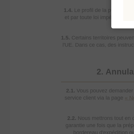
1.4.
Le profil de la police d'
et par toute loi impérative a
1.5.
Certains territoires peuve
l'UE. Dans ce cas, des instru
2. Annula
2.1.
Vous pouvez demander l'
service client via la page
« N
2.2.
Nous mettrons tout en œ
garantie une fois que la prép
bordereau d'expédition o