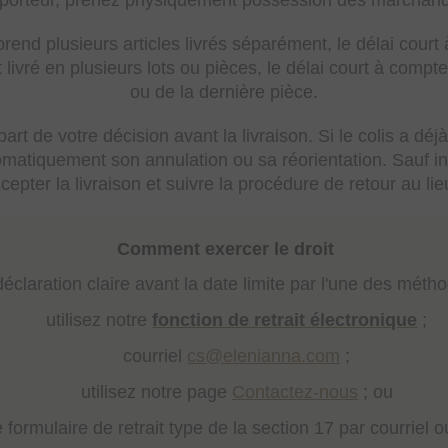
sporteur, prenez physiquement possession des marchand
d plusieurs articles livrés séparément, le délai court 
st livré en plusieurs lots ou pièces, le délai court à compt
ou de la dernière pièce.
rt de votre décision avant la livraison. Si le colis a déjà
omatiquement son annulation ou sa réorientation. Sauf ind
ccepter la livraison et suivre la procédure de retour au lie
Comment exercer le droit
claration claire avant la date limite par l'une des méth
utilisez notre
fonction de retrait électronique
;
courriel
cs@elenianna.com
;
utilisez notre page
Contactez-nous
; ou
formulaire de retrait type de la section 17 par courriel o