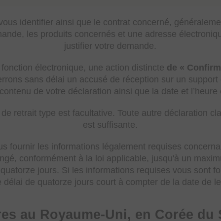
 vous identifier ainsi que le contrat concerné, généralem
de, les produits concernés et une adresse électronique
justifier votre demande.
 fonction électronique, une action distincte
de « Confirma
rons sans délai un accusé de réception sur un support
 contenu de votre déclaration ainsi que la date et l’heur
 de retrait type est facultative. Toute autre déclaration c
est suffisante.
 fournir les informations légalement requises concernant 
olongé, conformément à la loi applicable, jusqu'à un max
 de quatorze jours. Si les informations requises vous sont 
e délai de quatorze jours court à compter de la date de le
ires au Royaume-Uni, en Corée du 