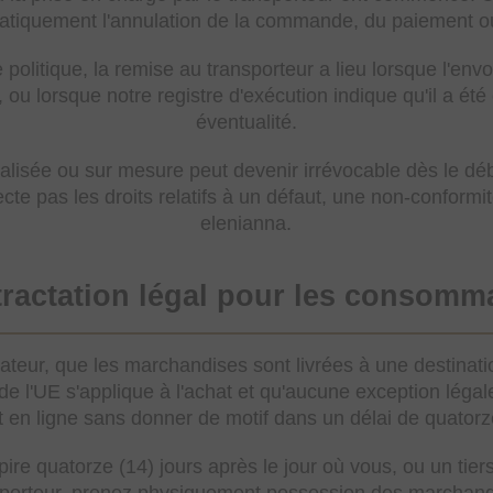
matiquement l'annulation de la commande, du paiement 
 politique, la remise au transporteur a lieu lorsque l'envo
 ou lorsque notre registre d'exécution indique qu'il a ét
éventualité.
sée ou sur mesure peut devenir irrévocable dès le déb
ecte pas les droits relatifs à un défaut, une non-conform
elenianna.
étractation légal pour les consomm
eur, que les marchandises sont livrées à une destinati
de l'UE s'applique à l'achat et qu'aucune exception léga
t en ligne sans donner de motif dans un délai de quatorz
pire quatorze (14) jours après le jour où vous, ou un tie