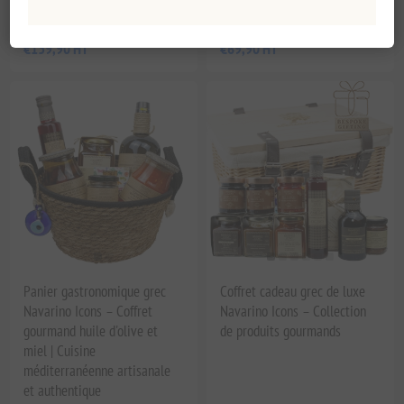
Authentique
EL2094
EL1896
€139,90 HT
€69,90 HT
Panier gastronomique grec
Coffret cadeau grec de luxe
Navarino Icons – Coffret
Navarino Icons – Collection
gourmand huile d'olive et
de produits gourmands
miel | Cuisine
méditerranéenne artisanale
et authentique