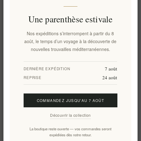
Une parenthèse estivale
Un cadeau unique de la Grèce
Azurean No. 1 Cretan Wild
dans un coffret cadeau en
Extra Virgin Olive Oil 250ml
bois
Nos expéditions s’interrompent à partir du 8
EL1453
EL7777
août, le temps d’un voyage à la découverte de
€80,00 HT
€120,00 HT
nouvelles trouvailles méditerranéennes.
7 août
DERNIÈRE EXPÉDITION
24 août
REPRISE
COMMANDEZ JUSQU’AU 7 AOÛT
Découvrir la collection
La boutique reste ouverte — vos commandes seront
Panier signature Elenianna
Kalimera Cadeau Artisanal
expédiées dès notre retour.
Navarino
Premium – Luxe Grec