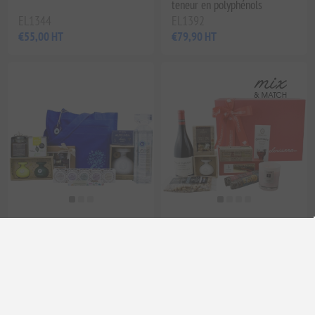
teneur en polyphénols
EL1344
EL1392
€55,00 HT
€79,90 HT
Les saveurs du tote bag de
Coffret de Noël grec de luxe
luxe grec avec poche avant
Elenianna | Panier gourmand
de produits alimentaires et
de vins
EL1643
EL1757
€159,90 HT
€99,90 HT