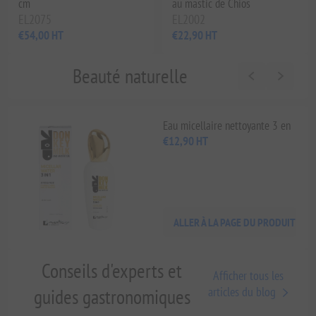
cm
au mastic de Chios
EL2075
EL2002
€54,00 HT
€22,90 HT
Beauté naturelle
Eau micellaire nettoyante 3 en
1 au lait d'ânesse et à l'huile
€12,90 HT
de mastic
ALLER À LA PAGE DU PRODUIT
Conseils d'experts et
Afficher tous les
guides gastronomiques
articles du blog