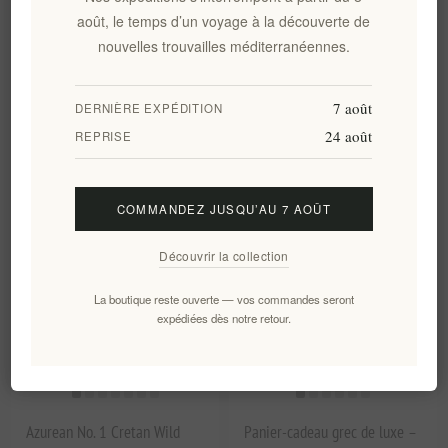
Maggiri Hylopites au chardon-
Coffret cadeau d'essentiels
août, le temps d’un voyage à la découverte de
Marie - Nouilles plates
pour salade grecque
nouvelles trouvailles méditerranéennes.
traditionnelles crétoises, 200
elenianna — Filos l'âne
g | Pâtes végétaliennes riches
en fibres aux herbes sauvages
7 août
DERNIÈRE EXPÉDITION
crétoises
EL2090
24 août
REPRISE
EL2091
€11,20 HT
€54,90 HT
soit €56,00 le 1 kg(s)
COMMANDEZ JUSQU’AU 7 AOÛT
Découvrir la collection
La boutique reste ouverte — vos commandes seront
expédiées dès notre retour.
Azurean No. 1 Cretan Wild
Panier-cadeau grec de luxe –