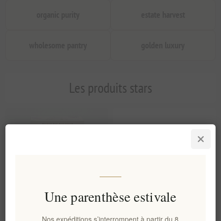
organic purity
estate harvest
wholesome pantry
golden luxury
Les produits stars
Une parenthèse estivale
Nos expéditions s’interrompent à partir du 8