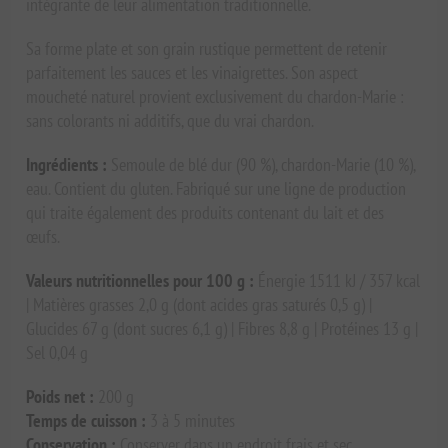
intégrante de leur alimentation traditionnelle.
Sa forme plate et son grain rustique permettent de retenir
parfaitement les sauces et les vinaigrettes. Son aspect
moucheté naturel provient exclusivement du chardon-Marie :
sans colorants ni additifs, que du vrai chardon.
Ingrédients :
Semoule de blé dur (90 %), chardon-Marie (10 %),
eau. Contient du gluten. Fabriqué sur une ligne de production
qui traite également des produits contenant du lait et des
œufs.
Valeurs nutritionnelles pour 100 g :
Énergie 1511 kJ / 357 kcal
| Matières grasses 2,0 g (dont acides gras saturés 0,5 g) |
Glucides 67 g (dont sucres 6,1 g) | Fibres 8,8 g | Protéines 13 g |
Sel 0,04 g
Poids net :
200 g
Temps de cuisson :
3 à 5 minutes
Conservation :
Conserver dans un endroit frais et sec.