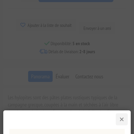
Ajouter à la liste de souhait
Envoyer à un ami
Disponibilité:
5 en stock
Délais de livraison:
2-8 jours
Panorama
Évaluer
Contactez nous
Les hylopites sont des pâtes plates rustiques typiques de la
campagne grecque, coupées à la main et séchées à l'air libre
depuis des générations. Cette version de la Collection Signature
perpétue cette tradition tout en enrichissant la pâte avec 10 %
de chardon-Marie sauvage, une plante cueillie à la main et
utilisée depuis des siècles dans l'alimentation crétoise, qui