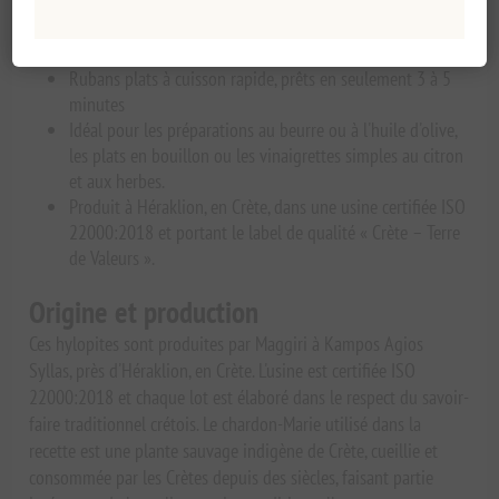
Naturellement végétalien, sans colorants ni additifs
artificiels ; sa teinte mouchetée provient de la plante elle-
même.
Rubans plats à cuisson rapide, prêts en seulement 3 à 5
minutes
Idéal pour les préparations au beurre ou à l'huile d'olive,
les plats en bouillon ou les vinaigrettes simples au citron
et aux herbes.
Produit à Héraklion, en Crète, dans une usine certifiée ISO
22000:2018 et portant le label de qualité « Crète – Terre
de Valeurs ».
Origine et production
Ces hylopites sont produites par Maggiri à Kampos Agios
Syllas, près d'Héraklion, en Crète. L'usine est certifiée ISO
22000:2018 et chaque lot est élaboré dans le respect du savoir-
faire traditionnel crétois. Le chardon-Marie utilisé dans la
recette est une plante sauvage indigène de Crète, cueillie et
consommée par les Crètes depuis des siècles, faisant partie