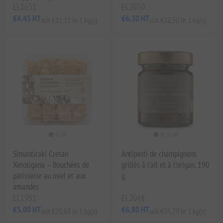
EL1651
EL2050
€4,45 HT
€6,30 HT
soit €11,12 le 1 kg(s)
soit €22,50 le 1 kg(s)
Simantiraki Cretan
Antipasti de champignons
Xerotigana – Bouchées de
grillés à l'ail et à l'origan, 190
pâtisserie au miel et aux
g
amandes
EL1951
EL2048
€5,00 HT
€6,80 HT
soit €20,83 le 1 kg(s)
soit €35,79 le 1 kg(s)