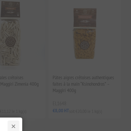
ales crétoises
Pâtes aigres crétoises authentiques
 Maggiri Zimenia 400g
faites à la main “Ksinohondros” –
Maggiri 400g
EL1648
€8,00 HT
 €11,12 le 1 kg(s)
soit €20,00 le 1 kg(s)