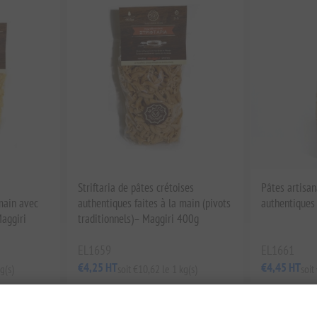
Striftaria de pâtes crétoises
Pâtes artisan
main avec
authentiques faites à la main (pivots
authentiques
aggiri
traditionnels)– Maggiri 400g
EL1659
EL1661
€4,25 HT
€4,45 HT
g(s)
soit €10,62 le 1 kg(s)
soit