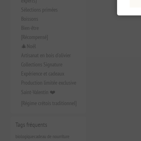
experts)
Sélections primées
Boissons
Bien-être
[Récompensé]
🎄Noël
Artisanat en bois d'olivier
Collections Signature
Expérience et cadeaux
Production limitée exclusive
Saint-Valentin ❤️
[Régime crétois traditionnel]
Tags fréquents
biologique
cadeau de nourriture