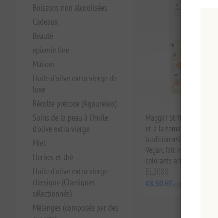
Boissons non alcoolisées
Cadeaux
Beauté
épicerie fine
Maison
Huile d'olive extra vierge de
luxe
Récolte précoce (Agoureleo)
Soins de la peau à l'huile
Maggiri Striftaria à la pâ
d'olive extra vierge
et à la tomate - Pâtes to
traditionnelles crétoises,
Miel
Vegan, fait main à Hérakl
Herbes et thé
colorants artificiels
Huile d'olive extra vierge
EL2088
classique (Classiques
€8,50 HT
soit €34,00 le 1 k
sélectionnés)
Mélanges (composés par des