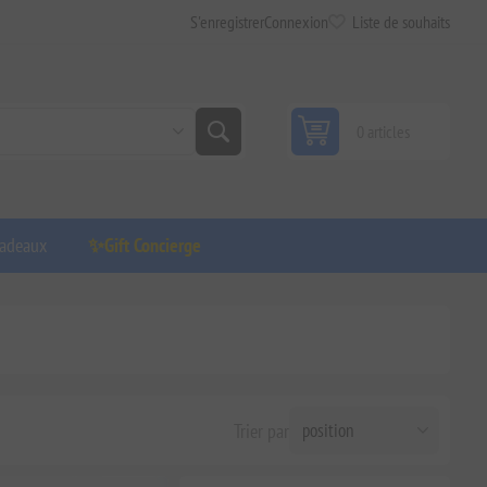
S'enregistrer
Connexion
Liste de souhaits
0 articles
adeaux
✨Gift Concierge
Trier par