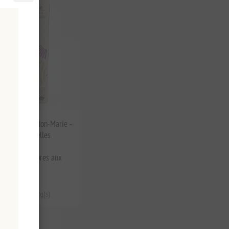
pites au chardon-Marie -
es traditionnelles
0 g | Pâtes
 riches en fibres aux
ges crétoises
it €56,00 le 1 kg(s)