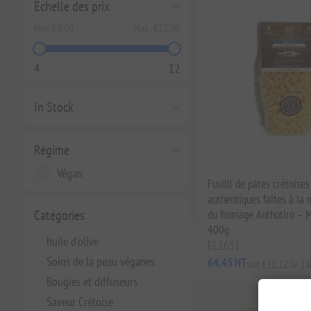
Échelle des prix
Min:
€4,00
Max:
€12,00
4
12
In Stock
Régime
Végan
Fusilli de pâtes crétoises
authentiques faites à la 
Catégories
du fromage Anthotiro – M
400g
huile d'olive
EL1651
Soins de la peau véganes
€4,45 HT
soit €11,12 le 1 k
Bougies et diffuseurs
Saveur Crétoise