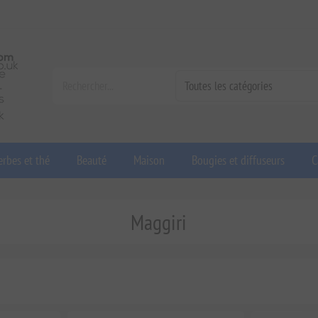
rbes et thé
Beauté
Maison
Bougies et diffuseurs
C
Maggiri