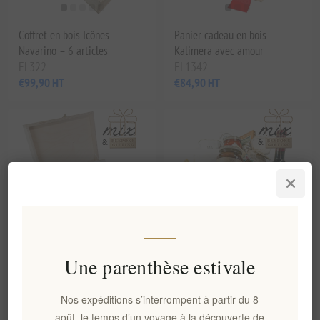
Coffret en bois Icônes
Panier cadeau en bois
Navarino – 6 articles
Kalimera avec amour
EL322
EL1342
€99,90 HT
€84,90 HT
Une parenthèse estivale
Coffret cadeau en bois Touch
Panier traditionnel en osier
of Greece
de Greece Memories
Nos expéditions s’interrompent à partir du 8
EL1344
EL1345
août, le temps d’un voyage à la découverte de