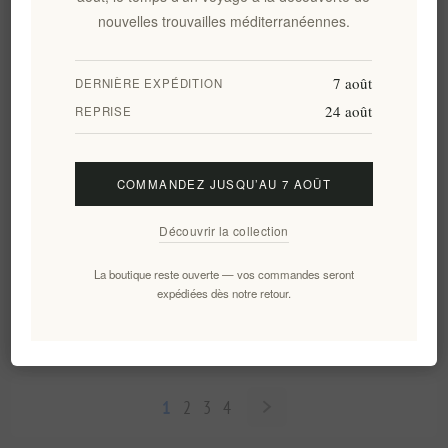
€55,00 HT
€51,90 HT
nouvelles trouvailles méditerranéennes.
7 août
DERNIÈRE EXPÉDITION
24 août
REPRISE
COMMANDEZ JUSQU’AU 7 AOÛT
Découvrir la collection
Panier cadeau traditionnel en
Un cadeau unique de la Grèce
La boutique reste ouverte — vos commandes seront
expédiées dès notre retour.
osier grec de Noël
dans une boîte cadeau en bois
EL1354
EL1447
€27,50 HT
€77,99 HT
1
2
3
4