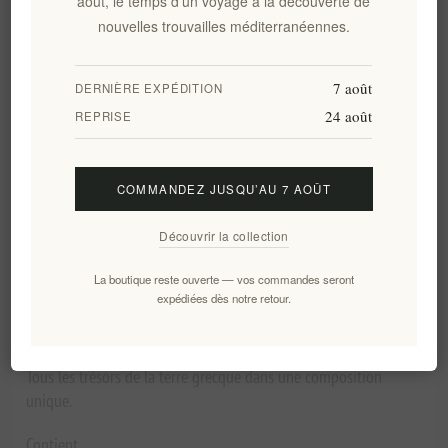
août, le temps d’un voyage à la découverte de
nouvelles trouvailles méditerranéennes.
AJOUTER AU PANIER
7 août
DERNIÈRE EXPÉDITION
24 août
REPRISE
Ajouter à la liste de souhait
Envoyer à un ami
COMMANDEZ JUSQU’AU 7 AOÛT
Disponibilité:
En stock
Délais de livraison:
2-8 jours
Découvrir la collection
La boutique reste ouverte — vos commandes seront
expédiées dès notre retour.
Panorama
Évaluer
Contactez nous
Tous les trésors de la terre grecque dans une composition
unique.
Contient