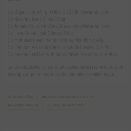
1 x Organic Extra Virgin Olive Oil 250ml Navarino Icons
1 x Navarino Icons Olives 190gr
1 x Tomato Sauce with Feta Cheese 360g Navarino Icons
1 x Fleur De Sel - Salt Odyssey 150g
1 x Multipack Greek Premium Honey Mouriki 3 x 40g
1 x Premium Artisanal Cretan Tsikoudia Blended 35N 50c
1 x Sesame Seed Bar with honey Pasteli Navarino Icons 40gr
En cas d'épuisement du produit, elenianna se réserve le droit de
le remplacer par un autre produit similaire, de valeur égale.
🎄 Cadeau de Noël
🏡 Cadeau de pendaison de crémaillère
💼 Cadeau d'entreprise
🙏 Cadeau de remerciement