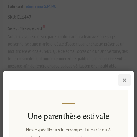
Fabricant:
elenianna S.M.P.C
SKU:
EL1447
*
Select Message card
Sublimez votre cadeau grâce à notre carte-cadeau avec message
personnalisé : une manière idéale d'accompagner chaque présent d'un
mot sincère et chaleureux. Que ce soit à l'occasion d'un anniversaire, des
fêtes ou simplement pour exprimer votre gratitude, personnalisez votre
message afin de rendre chaque cadeau véritablement inoubliable.
Une parenthèse estivale
€77,99 HT
Prix ​​le plus bas au cours des 30 derniers jours : €77,99 HT
Nos expéditions s’interrompent à partir du 8