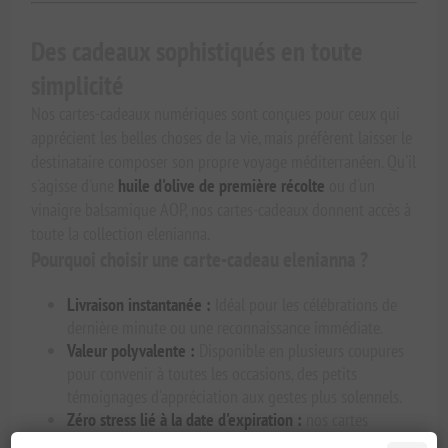
Des cadeaux sophistiqués en toute
simplicité
Nos cartes-cadeaux numériques sont conçues pour ceux qui
apprécient les belles choses de la vie, mais préfèrent laisser le
destinataire composer son propre voyage méditerranéen. Qu'il
s'agisse d'une
huile d'olive de première récolte
ou d'un
vinaigre balsamique AOP, nos cartes-cadeaux donnent accès à
toute la collection elenianna.
Pourquoi choisir une carte-cadeau elenianna ?
Livraison instantanée :
Idéal pour les célébrations de
dernière minute ou une reconnaissance immédiate.
Valeur polyvalente :
Disponible en plusieurs coupures
pour convenir à toutes les occasions, des petits
témoignages d'appréciation aux gestes plus solennels.
Zéro stress lié à la date d'expiration :
nos cartes
laissent suffisamment de temps au destinataire pour