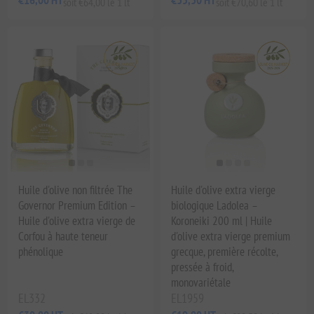
€16,00 HT
€35,30 HT
soit €64,00 le 1 lt
soit €70,60 le 1 lt
Huile d'olive non filtrée The
Huile d'olive extra vierge
Governor Premium Edition –
biologique Ladolea –
Huile d'olive extra vierge de
Koroneiki 200 ml | Huile
Corfou à haute teneur
d'olive extra vierge premium
phénolique
grecque, première récolte,
pressée à froid,
monovariétale
EL332
EL1959