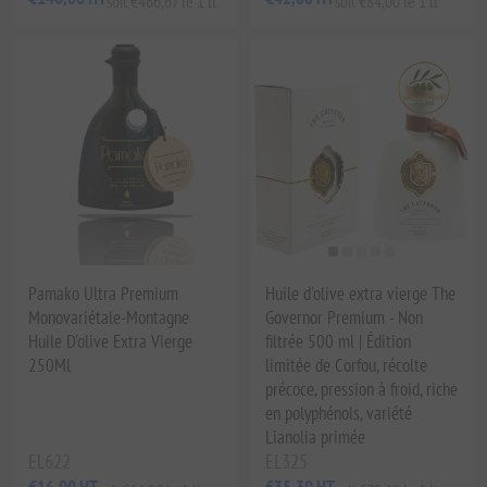
soit €466,67 le 1 lt
soit €84,00 le 1 lt
Pamako Ultra Premium
Huile d'olive extra vierge The
Monovariétale-Montagne
Governor Premium - Non
Huile D'olive Extra Vierge
filtrée 500 ml | Édition
250Ml
limitée de Corfou, récolte
précoce, pression à froid, riche
en polyphénols, variété
Lianolia primée
EL622
EL325