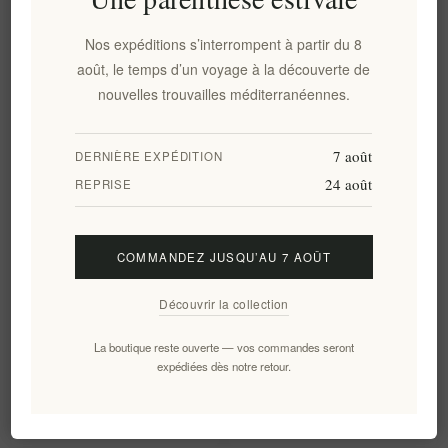
polyphénols, oliviers
centenaires de Laconie
Nos expéditions s’interrompent à partir du 8
EL1953
EL619
août, le temps d’un voyage à la découverte de
€28,00 HT
€24,70 HT
soit €56,00 le 1 lt
soit €49,40 le 1 lt
nouvelles trouvailles méditerranéennes.
7 août
DERNIÈRE EXPÉDITION
24 août
REPRISE
COMMANDEZ JUSQU’AU 7 AOÛT
Découvrir la collection
La boutique reste ouverte — vos commandes seront
Huile d'olive extra vierge
Huile d'Olive Vierge Extra Bio
expédiées dès notre retour.
biologique LADOLEA Patrinia
LADOLEA 200ml
EL233
EL696
€31,90 HT
€18,20 HT
soit €53,17 le 1 lt
soit €91,00 le 1 lt