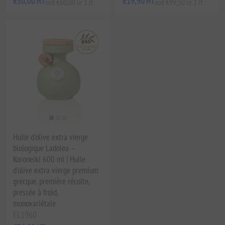
€30,00 HT
€19,90 HT
soit €60,00 le 1 lt
soit €99,50 le 1 lt
Huile d'olive extra vierge
biologique Ladolea –
Koroneiki 600 ml | Huile
d'olive extra vierge premium
grecque, première récolte,
pressée à froid,
monovariétale
EL1960