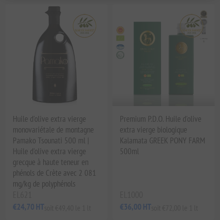
Huile d'olive extra vierge
Premium P.D.O. Huile d'olive
monovariétale de montagne
extra vierge biologique
Pamako Tsounati 500 ml |
Kalamata GREEK PONY FARM
Huile d'olive extra vierge
500ml
grecque à haute teneur en
phénols de Crète avec 2 081
mg/kg de polyphénols
EL621
EL1000
€24,70 HT
€36,00 HT
soit €49,40 le 1 lt
soit €72,00 le 1 lt