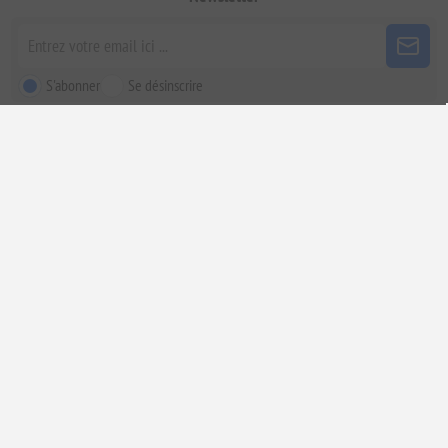
S'abonner
Se désinscrire
Suivez-nous
Powered by
|
GR. Registered Company 124248001000 Numéro de TVA:
nopCommerce
GR800470000.
Copyright © 2026 ELENIANNA SMPC FRANCE. Tous droits réservés.