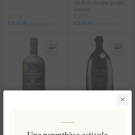
non filtrée, d'origine grecque
(Laconie)
EL1724
EL1958
€19,00 HT
€18,90 HT
soit €38,00 le 1 lt
soit €37,80 le 1 lt
Huile d'olive extra vierge
Huile d'olive extra vierge
Vion Castello à haute teneur
Pamako Premium Mountain
en phénols – Huile d'olive
Blend 500 ml
grecque biologique 500 ml |
Pressée à froid, riche en
Une parenthèse estivale