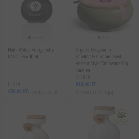
Huile d'olive vierge extra
Organic Oregano in
LADOLEA 600ml
Handmade Ceramic Bowl –
Ancient Style Tableware 15g
Ladolea
EL1828
EL234
€10,40 HT
€30,00 HT
soit €50,00 le 1 lt
soit €693,33 le 1 kg(s)