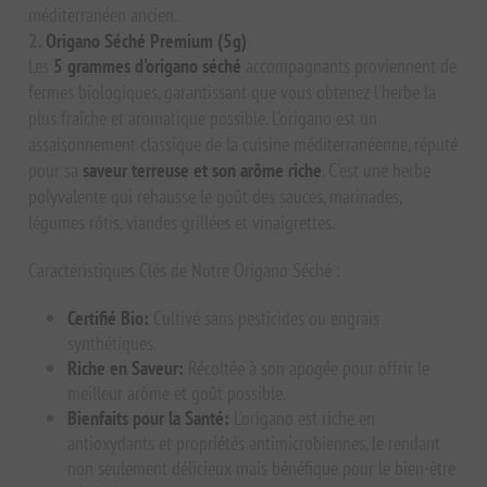
méditerranéen ancien.
2.
Origano Séché Premium (5g)
Les
5 grammes d'origano séché
accompagnants proviennent de
fermes biologiques, garantissant que vous obtenez l'herbe la
plus fraîche et aromatique possible. L'origano est un
assaisonnement classique de la cuisine méditerranéenne, réputé
pour sa
saveur terreuse et son arôme riche
. C'est une herbe
polyvalente qui rehausse le goût des sauces, marinades,
légumes rôtis, viandes grillées et vinaigrettes.
Caractéristiques Clés de Notre Origano Séché :
Certifié Bio:
Cultivé sans pesticides ou engrais
synthétiques.
Riche en Saveur:
Récoltée à son apogée pour offrir le
meilleur arôme et goût possible.
Bienfaits pour la Santé:
L'origano est riche en
antioxydants et propriétés antimicrobiennes, le rendant
non seulement délicieux mais bénéfique pour le bien-être