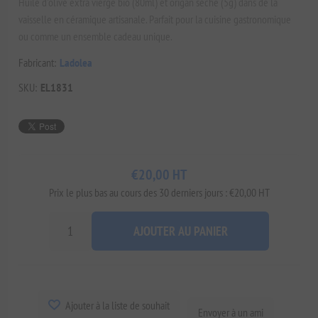
Huile d'olive extra vierge bio (80ml) et origan séché (5g) dans de la
vaisselle en céramique artisanale. Parfait pour la cuisine gastronomique
ou comme un ensemble cadeau unique.
Fabricant:
Ladolea
SKU:
EL1831
€20,00 HT
Prix ​​le plus bas au cours des 30 derniers jours : €20,00 HT
AJOUTER AU PANIER
Ajouter à la liste de souhait
Envoyer à un ami