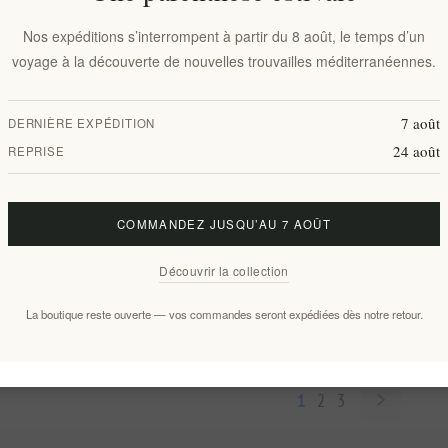
Nos expéditions s’interrompent à partir du 8 août, le temps d’un
voyage à la découverte de nouvelles trouvailles méditerranéennes.
7 août
DERNIÈRE EXPÉDITION
24 août
REPRISE
COMMANDEZ JUSQU’AU 7 AOÛT
on bleu des
Miel de Chêne Bio du Parc National
Découvrir la collection
 250gr
de Vikos - Nomad 250gr
EL1373
La boutique reste ouverte — vos commandes seront expédiées dès notre retour.
€10,00 HT
 kg(s)
soit €40,00 le 1 kg(s)
1
2
3