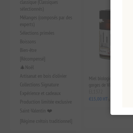
classique (Classiques
sélectionnés)
Mélanges (composés par des
experts)
Sélections primées
Boissons
Bien-être
[Récompensé]
🎄Noël
Artisanat en bois d'olivier
Miel biologique de chard
Collections Signature
gorges de Vikos - Nomad
EL1372
Expérience et cadeaux
€15,00 HT
soit €60,00 le 1
Production limitée exclusive
Saint-Valentin ❤️
[Régime crétois traditionnel]