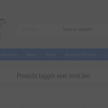
rbes et thé
Beauté
Maison
Bougies et diffuseurs
C
Produits taggés avec 'miel bio'