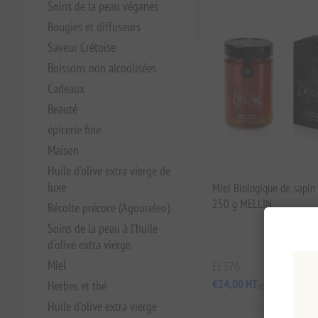
Soins de la peau véganes
Bougies et diffuseurs
Saveur Crétoise
Boissons non alcoolisées
Cadeaux
Beauté
épicerie fine
Maison
Huile d'olive extra vierge de
luxe
Miel Biologique de sapin
250 g MELLIN
Récolte précoce (Agoureleo)
Soins de la peau à l'huile
d'olive extra vierge
Miel
EL376
€24,00 HT
Herbes et thé
soit €96,00 le 1
Huile d'olive extra vierge