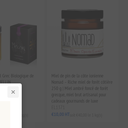
 Grec Biologique de
Miel de pin de la côte ionienne
MELLIN
Nomad – Riche miel de forêt côtière
250 g | Miel ambré foncé de forêt
grecque, miel brut artisanal pour
cadeaux gourmands de luxe
EL1371
€10,00 HT
it €58,40 le 1 kg(s)
soit €40,00 le 1 kg(s)