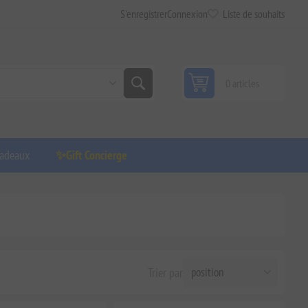
S'enregistrer
Connexion
Liste de souhaits
0 articles
adeaux
✨Gift Concierge
Trier par