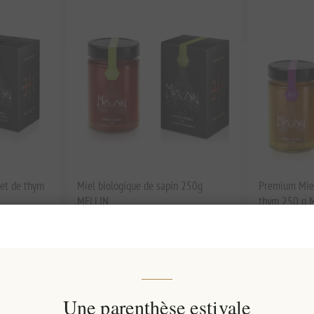
 et de thym
Miel biologique de sapin 250g
Premium Miel
MELLIN
thym 250 g 
EL525
EL526
€14,60 HT
€14,60 HT
 kg(s)
soit €58,40 le 1 kg(s)
so
Une parenthèse estivale