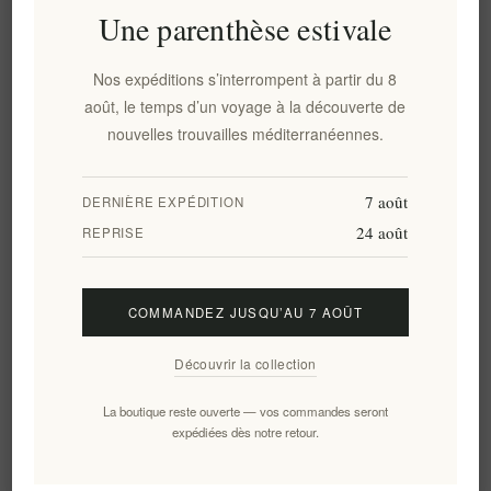
Une parenthèse estivale
Huile d'olive extra vierge
Huile d'olive extra vierge
monovariétale de montagne
Olithea Premium à haute
Nos expéditions s’interrompent à partir du 8
Pamako Tsounati 500 ml |
teneur en polyphénols – 500
août, le temps d’un voyage à la découverte de
Huile d'olive extra vierge
ml Corfou Lianolia | Huile
nouvelles trouvailles méditerranéennes.
grecque à haute teneur en
d'olive extra vierge grecque
phénols de Crète avec 2 081
biologique primée, extraite à
mg/kg de polyphénols
froid, certifiée pour ses
7 août
DERNIÈRE EXPÉDITION
bienfaits sur la santé
24 août
REPRISE
EL621
EL1285
€24,70 HT
€42,00 HT
soit €49,40 le 1 lt
soit €84,00 le 1 lt
COMMANDEZ JUSQU’AU 7 AOÛT
Découvrir la collection
La boutique reste ouverte — vos commandes seront
expédiées dès notre retour.