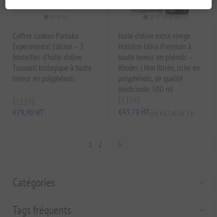
Coffret cadeau Pamako
Huile d'olive extra vierge
Experimental Edition – 3
Holiston Ultra Premium à
bouteilles d'huile d'olive
haute teneur en phénols –
Tsounati biologique à haute
Rhodes | Non filtrée, riche en
teneur en polyphénols
polyphénols, de qualité
médicinale, 500 ml
EL1565
EL1392
€43,70 HT
€79,90 HT
soit €87,40 le 1 lt
1
2
Catégories
Tags fréquents