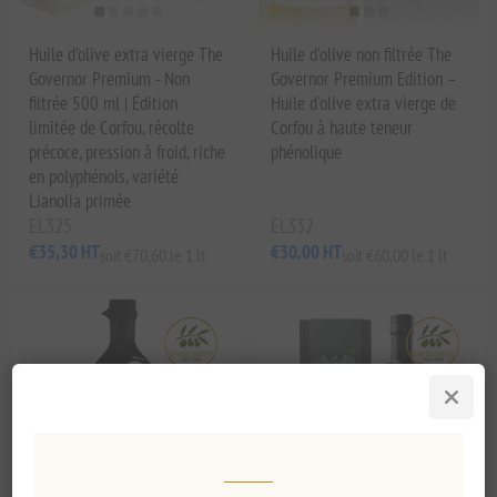
Huile d'olive extra vierge The
Huile d'olive non filtrée The
Governor Premium - Non
Governor Premium Edition –
filtrée 500 ml | Édition
Huile d'olive extra vierge de
limitée de Corfou, récolte
Corfou à haute teneur
précoce, pression à froid, riche
phénolique
en polyphénols, variété
Lianolia primée
EL325
EL332
€35,30 HT
€30,00 HT
soit €70,60 le 1 lt
soit €60,00 le 1 lt