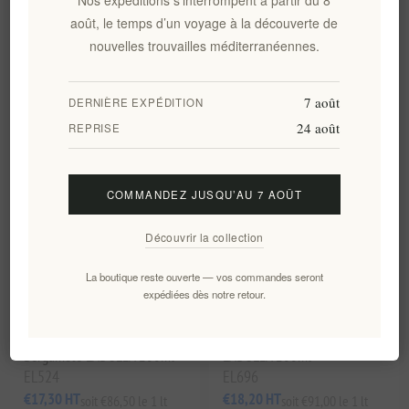
d'olive extra vierge grecque
août, le temps d’un voyage à la découverte de
premium, primée, de première
récolte et pressée à froid
nouvelles trouvailles méditerranéennes.
EL426
EL430
€22,00 HT
€12,00 HT
soit €22,00 le 1 lt
soit €48,00 le 1 lt
7 août
DERNIÈRE EXPÉDITION
24 août
REPRISE
COMMANDEZ JUSQU’AU 7 AOÛT
Découvrir la collection
La boutique reste ouverte — vos commandes seront
expédiées dès notre retour.
Vinaigre Doux Bio à la
Huile d'Olive Vierge Extra Bio
Bergamote LADOLEA 200ml
LADOLEA 200ml
EL524
EL696
€17,30 HT
€18,20 HT
soit €86,50 le 1 lt
soit €91,00 le 1 lt