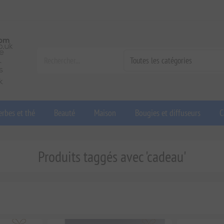
rbes et thé
Beauté
Maison
Bougies et diffuseurs
C
Produits taggés avec 'cadeau'