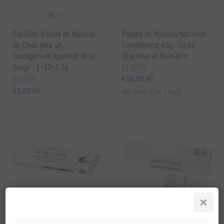
Pastilles d'Huile de Mastiha
Poudre de Mastiha Naturelle
de Chios pour un
Complément 60g - Santé
Soulagement Apaisant de la
Digestive et Bien-être
Gorge - 2×10×2,2g
EL1903
€16,00 HT
EL1905
€5,00 HT
soit €266,67 le 1 kg(s)