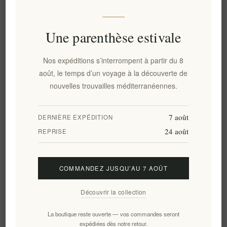
Chewing-gum sans sucre à la
Pâte dentifrice Mastiha Gel -
Mastiha avec mastic de Chios
Blanchiment multiaction et
et huile - 10 pièces
haleine fraîche 90g
Une parenthèse estivale
EL1910
EL1906
€9,00 HT
€2,00 HT
soit €100,00 le 1 kg(s)
Nos expéditions s’interrompent à partir du 8
août, le temps d’un voyage à la découverte de
nouvelles trouvailles méditerranéennes.
7 août
DERNIÈRE EXPÉDITION
24 août
REPRISE
COMMANDEZ JUSQU’AU 7 AOÛT
Bain de bouche Chios Mastiha
Tablettes à mâcher Mastiha
Découvrir la collection
Gingivaction – Soulagement
40g - Santé digestive
naturel de la gingivite |
naturelle et haleine fraîche
La boutique reste ouverte — vos commandes seront
Traitement cliniquement
expédiées dès notre retour.