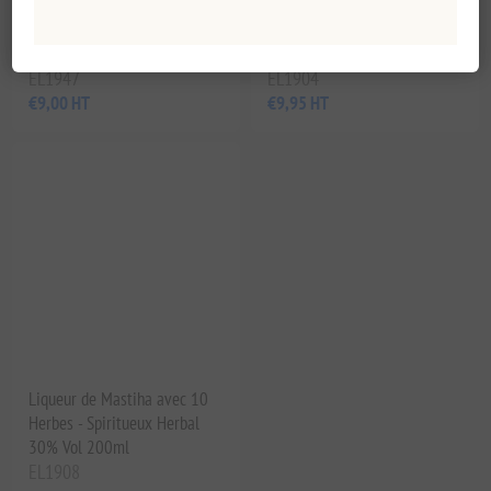
prouvé de l'halitose, sans
sensation de brûlure et sans
alcool 250 ml
EL1947
EL1904
€9,00 HT
€9,95 HT
Liqueur de Mastiha avec 10
Herbes - Spiritueux Herbal
30% Vol 200ml
EL1908