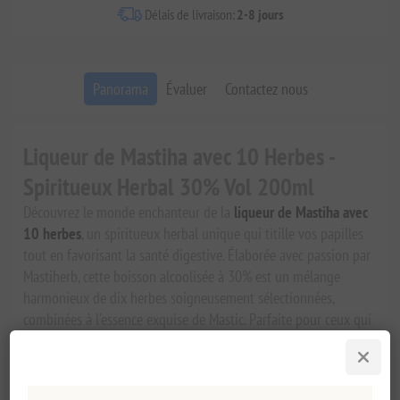
Délais de livraison:
2-8 jours
Panorama
Évaluer
Contactez nous
Liqueur de Mastiha avec 10 Herbes -
Spiritueux Herbal 30% Vol 200ml
Découvrez le monde enchanteur de la
liqueur de Mastiha avec
10 herbes
, un spiritueux herbal unique qui titille vos papilles
tout en favorisant la santé digestive. Élaborée avec passion par
Mastiherb, cette boisson alcoolisée à 30% est un mélange
harmonieux de dix herbes soigneusement sélectionnées,
combinées à l'essence exquise de Mastic. Parfaite pour ceux qui
apprécient les spiritueux fins, cette liqueur est une boisson
idéale après le dîner ou un ajout délicieux à tout cocktail.
Qu'est-ce qui rend la liqueur de Mastiha