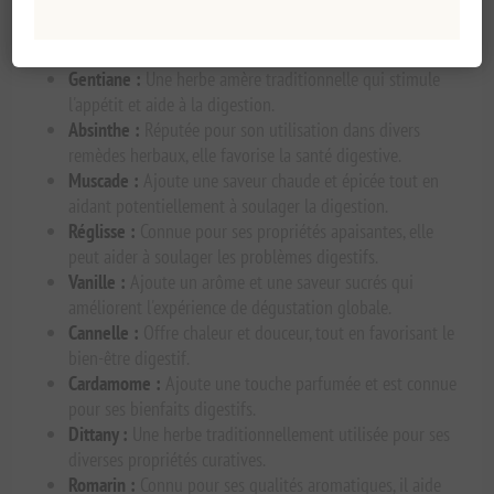
Rhubarbe :
Connue pour ses propriétés digestives, elle
aide à soulager l'inconfort abdominal.
Gentiane :
Une herbe amère traditionnelle qui stimule
l'appétit et aide à la digestion.
Absinthe :
Réputée pour son utilisation dans divers
remèdes herbaux, elle favorise la santé digestive.
Muscade :
Ajoute une saveur chaude et épicée tout en
aidant potentiellement à soulager la digestion.
Réglisse :
Connue pour ses propriétés apaisantes, elle
peut aider à soulager les problèmes digestifs.
Vanille :
Ajoute un arôme et une saveur sucrés qui
améliorent l'expérience de dégustation globale.
Cannelle :
Offre chaleur et douceur, tout en favorisant le
bien-être digestif.
Cardamome :
Ajoute une touche parfumée et est connue
pour ses bienfaits digestifs.
Dittany :
Une herbe traditionnellement utilisée pour ses
diverses propriétés curatives.
Romarin :
Connu pour ses qualités aromatiques, il aide