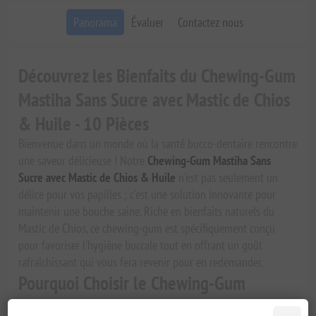
Panorama
Évaluer
Contactez nous
Découvrez les Bienfaits du Chewing-Gum
Mastiha Sans Sucre avec Mastic de Chios
& Huile - 10 Pièces
Bienvenue dans un monde où la santé bucco-dentaire rencontre
une saveur délicieuse ! Notre
Chewing-Gum Mastiha Sans
Sucre avec Mastic de Chios & Huile
n'est pas seulement un
délice pour vos papilles ; c'est une solution innovante pour
maintenir une bouche saine. Riche en bienfaits naturels du
Mastic de Chios, ce chewing-gum est spécifiquement conçu
pour favoriser l'hygiène buccale tout en offrant un goût
rafraîchissant qui vous fera revenir pour en redemander.
Pourquoi Choisir le Chewing-Gum
Mastiha Sans Sucre ?