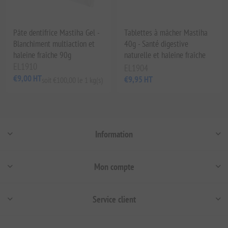
Pâte dentifrice Mastiha Gel -
Tablettes à mâcher Mastiha
Blanchiment multiaction et
40g - Santé digestive
haleine fraîche 90g
naturelle et haleine fraîche
EL1910
EL1904
€9,00 HT
€9,95 HT
soit €100,00 le 1 kg(s)
Information
Mon compte
Service client