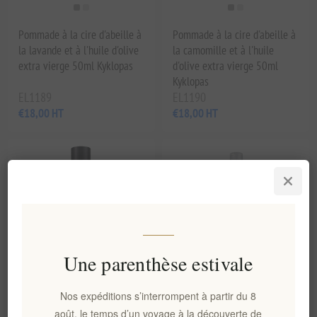
Pommade à la cire d'abeille à
Pommade à la cire d'abeille à
la lavande et à l'huile d'olive
la camomille et à l'huile
extra vierge 50ml Kyklopas
d'olive extra vierge 50ml
Kyklopas
EL1189
EL1190
€18,00 HT
€18,00 HT
Une parenthèse estivale
Nos expéditions s’interrompent à partir du 8
Huile Sèche à l'Eclat
Brume corporelle à l'huile
août, le temps d’un voyage à la découverte de