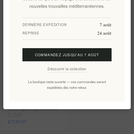
Scintillant et à l'Olive Bio
d'olive bio KOHO 150ml
nouvelles trouvailles méditerranéennes.
KOHO 100ml
EL1422
EL1428
€14,20 HT
€10,00 HT
7 août
DERNIÈRE EXPÉDITION
24 août
REPRISE
COMMANDEZ JUSQU’AU 7 AOÛT
Découvrir la collection
La boutique reste ouverte — vos commandes seront
expédiées dès notre retour.
Coffret cadeau d'été
cosmétiques végétaliens bio
EL1589
€77,90 HT