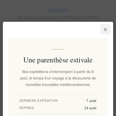
€10,00 HT
Prix ​​le plus bas au cours des 30 derniers jours : €10,00 HT
AJOUTER AU PANIER
Une parenthèse estivale
Ajouter à la liste de souhait
Envoyer à un ami
Nos expéditions s’interrompent à partir du 8
Délais de livraison:
2-8 jours
août, le temps d’un voyage à la découverte de
nouvelles trouvailles méditerranéennes.
Panorama
Évaluer
Contactez nous
7 août
DERNIÈRE EXPÉDITION
24 août
REPRISE
INGREDIENTS: AQUA (WATER), PPG-26-BUTETH-26, PEG-40