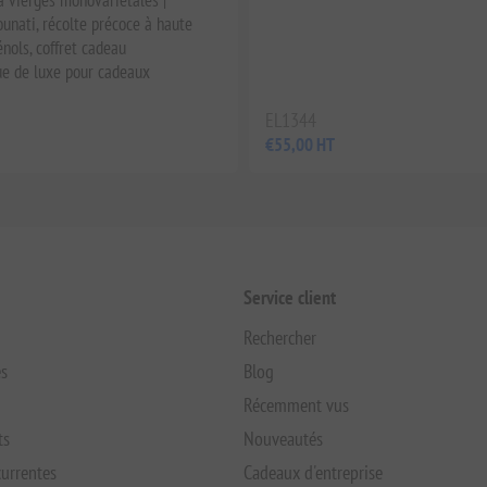
ounati, récolte précoce à haute
nols, coffret cadeau
e de luxe pour cadeaux
EL1344
€55,00 HT
Service client
Rechercher
s
Blog
Récemment vus
ts
Nouveautés
urrentes
Cadeaux d'entreprise