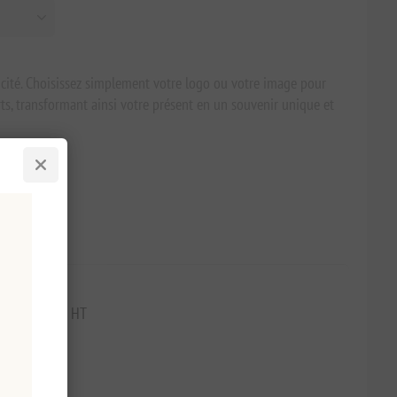
icité. Choisissez simplement votre logo ou votre image pour
ts, transformant ainsi votre présent en un souvenir unique et
jours : €86,90 HT