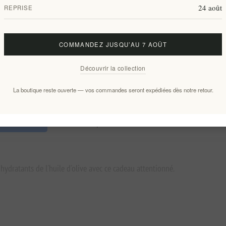
24 août
REPRISE
Ajouter à la liste de souhait
E
COMMANDEZ JUSQU’AU 7 AOÛT
Disponibilité:
En stock
Découvrir la collection
Délais de livraison:
2-8 jours
La boutique reste ouverte — vos commandes seront expédiées dès notre retour.
Panorama
Caractéristiques
Évaluer
Contactez nous
hydratants de l'huile d'olive avec ce cadeau attentionné.