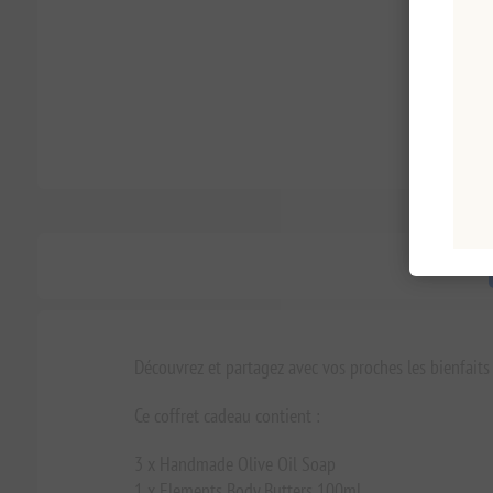
Découvrez et partagez avec vos proches les bienfaits 
Ce coffret cadeau contient :
3 x Handmade Olive Oil Soap
1 x Elements Body Butters 100ml