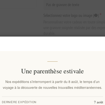
*
Sélectionnez votre logo ou image (❷)
Personnalisez votre cadeau en toute simpl
une gravure soignée réalisée par des exper
durable.
Une parenthèse estivale
€86,90 HT
Nos expéditions s’interrompent à partir du 8 août, le temps d’un
Prix ​​le plus bas au cours des 30 derniers 
voyage à la découverte de nouvelles trouvailles méditerranéennes.
AJOUTER AU PANIER
7 août
DERNIÈRE EXPÉDITION