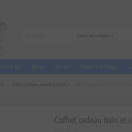
rbes et thé
Beauté
Maison
Bougies et diffuseurs
C
uté
Coffrets cadeaux beauté et outils
Coffret cadeau bain et corps haut d
Coffret cadeau bain et 