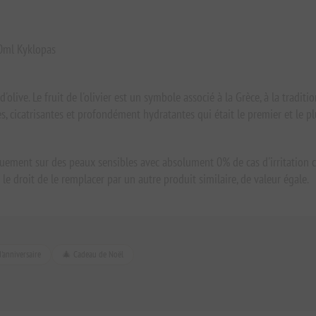
50ml Kyklopas
live. Le fruit de l'olivier est un symbole associé à la Grèce, à la tradition 
s, cicatrisantes et profondément hydratantes qui était le premier et le 
uement sur des peaux sensibles avec absolument 0% de cas d'irritation 
le droit de le remplacer par un autre produit similaire, de valeur égale.
'anniversaire
🎄 Cadeau de Noël