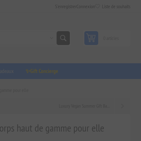
S'enregistrer
Connexion
Liste de souhaits
0 articles
adeaux
✨Gift Concierge
e gamme pour elle
Luxury Vegan Summer Gift Ba...
corps haut de gamme pour elle