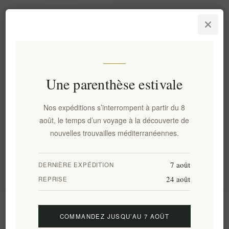
Aegina's Artisanal Premium
Pistachio Pesto - Riche,
Noisette, Saveur Gourmet
180g
EL1813
Une parenthèse estivale
€12,00 HT
soit €66,67 le 1 kg(s)
Nos expéditions s’interrompent à partir du 8
Catégories
août, le temps d’un voyage à la découverte de
nouvelles trouvailles méditerranéennes.
Tags fréquents
7 août
DERNIÈRE EXPÉDITION
24 août
REPRISE
Information
COMMANDEZ JUSQU’AU 7 AOÛT