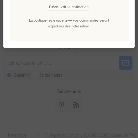
Mon compte
Découvrir la collection
La boutique reste ouverte — vos commandes seront
Service client
expédiées dès notre retour.
Newsletter
S'abonner
Se désinscrire
Suivez-nous
Powered by
|
GR. Registered Company 124248001000 Numéro de TVA: