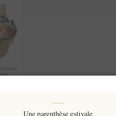
ec Navarino
 huile
le et
Une parenthèse estivale