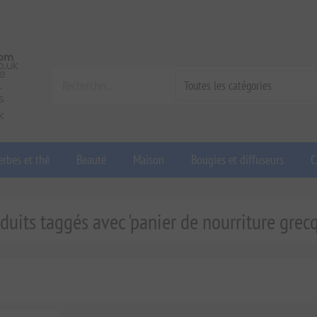
rbes et thé
Beauté
Maison
Bougies et diffuseurs
C
duits taggés avec 'panier de nourriture grec