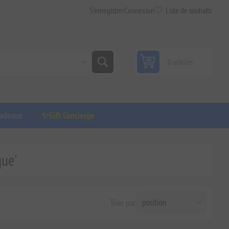
S'enregistrer
Connexion
Liste de souhaits
0 articles
adeaux
✨Gift Concierge
que'
Trier par