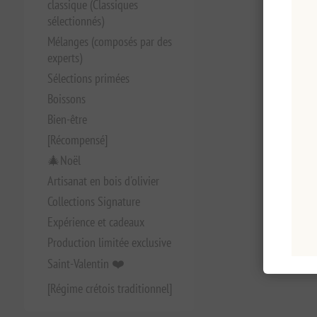
classique (Classiques
sélectionnés)
Mélanges (composés par des
experts)
Sélections primées
Boissons
Bien-être
[Récompensé]
🎄Noël
Artisanat en bois d'olivier
Collections Signature
Expérience et cadeaux
Production limitée exclusive
Saint-Valentin ❤️
[Régime crétois traditionnel]