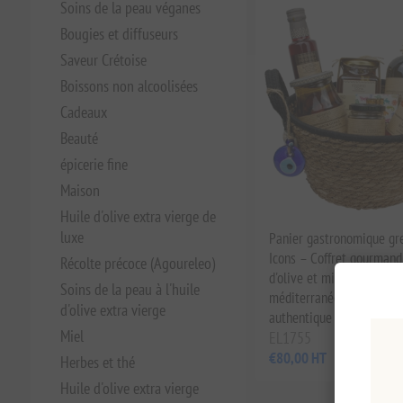
Soins de la peau véganes
Bougies et diffuseurs
Saveur Crétoise
Boissons non alcoolisées
Cadeaux
Beauté
épicerie fine
Maison
Huile d'olive extra vierge de
luxe
Panier gastronomique gr
Icons – Coffret gourmand
Récolte précoce (Agoureleo)
d'olive et miel | Cuisine
Soins de la peau à l'huile
méditerranéenne artisana
d'olive extra vierge
authentique
Miel
EL1755
€80,00 HT
Herbes et thé
Huile d'olive extra vierge