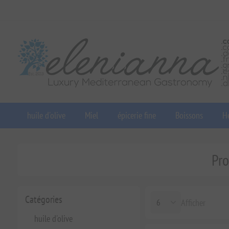
huile d'olive
Miel
épicerie fine
Boissons
He
Pro
Catégories
Afficher
huile d'olive