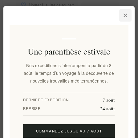
Ajouter à la liste de souhait
Envoyer à un ami
Disponibilité:
En stock
Délais de livraison:
2-8 jours
Une parenthèse estivale
Panorama
Évaluer
Contactez nous
Nos expéditions s’interrompent à partir du 8
août, le temps d’un voyage à la découverte de
Panier Grec Navarino Icons :
nouvelles trouvailles méditerranéennes.
Un Voyage à Travers les
7 août
DERNIÈRE EXPÉDITION
Saveurs Méditerranéennes
24 août
REPRISE
Découvrez l'essence de la gastronomie grecque avec le panier
grec Navarino Icons. Plus qu'un simple assortiment
COMMANDEZ JUSQU’AU 7 AOÛT
d'ingrédients, ce coffret est un véritable voyage culinaire,