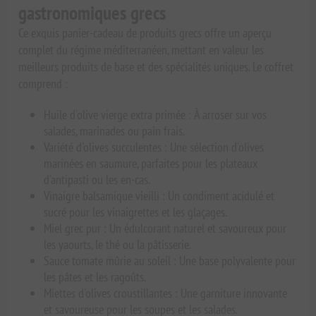
gastronomiques grecs
Ce exquis panier-cadeau de produits grecs offre un aperçu
complet du régime méditerranéen, mettant en valeur les
meilleurs produits de base et des spécialités uniques. Le coffret
comprend :
Huile d'olive vierge extra primée : À arroser sur vos
salades, marinades ou pain frais.
Variété d'olives succulentes : Une sélection d'olives
marinées en saumure, parfaites pour les plateaux
d'antipasti ou les en-cas.
Vinaigre balsamique vieilli : Un condiment acidulé et
sucré pour les vinaigrettes et les glaçages.
Miel grec pur : Un édulcorant naturel et savoureux pour
les yaourts, le thé ou la pâtisserie.
Sauce tomate mûrie au soleil : Une base polyvalente pour
les pâtes et les ragoûts.
Miettes d'olives croustillantes : Une garniture innovante
et savoureuse pour les soupes et les salades.