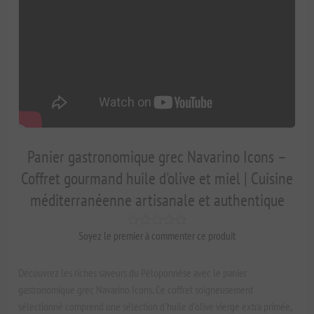
Panier gastronomique grec Navarino Icons –
Coffret gourmand huile d'olive et miel | Cuisine
méditerranéenne artisanale et authentique
Soyez le premier à commenter ce produit
Découvrez les riches saveurs du Péloponnèse avec le panier
gastronomique grec Navarino Icons. Ce coffret soigneusement
sélectionné comprend une sélection d'huile d'olive vierge extra primée,