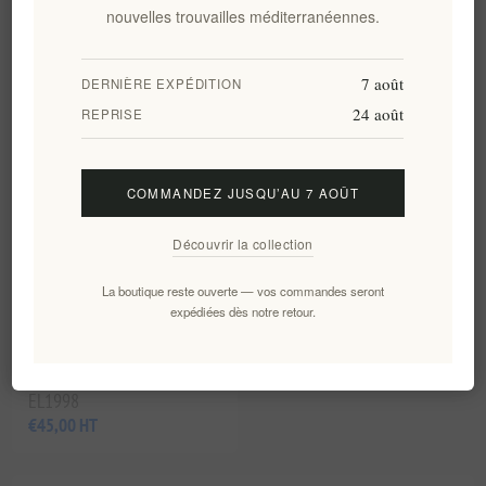
€92,00 HT
€18,00 HT
nouvelles trouvailles méditerranéennes.
7 août
DERNIÈRE EXPÉDITION
24 août
REPRISE
COMMANDEZ JUSQU’AU 7 AOÛT
Découvrir la collection
La boutique reste ouverte — vos commandes seront
Carafe en céramique
expédiées dès notre retour.
artisanale et ensemble de 4
verres à liqueur - Grès
artisanal
EL1998
€45,00 HT