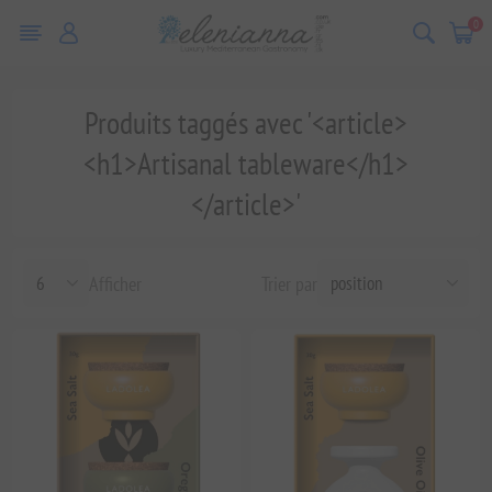
0
Produits taggés avec '<article>
<h1>Artisanal tableware</h1>
</article>'
Afficher
Trier par