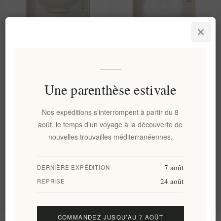
Main en céramique bol avec
Coffret cadeau LADOLEA Fleur
sel de mer 30g & origan 5g
de Sel et Huile d'Olive Vierge
Ensemble cadeau Ladolea
Extra Bio | Sel grec cueilli à
la main et Huile d'Olive Extra
Une parenthèse estivale
Vierge Pressée à Froid
EL1829
EL1830
€18,00 HT
€20,00 HT
Nos expéditions s’interrompent à partir du 8
août, le temps d’un voyage à la découverte de
nouvelles trouvailles méditerranéennes.
Catégories
7 août
DERNIÈRE EXPÉDITION
Tags fréquents
24 août
REPRISE
COMMANDEZ JUSQU’AU 7 AOÛT