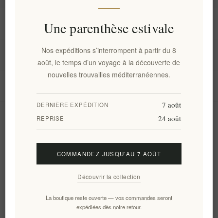
Information
Une parenthèse estivale
Nos expéditions s’interrompent à partir du 8
Mon compte
août, le temps d’un voyage à la découverte de
nouvelles trouvailles méditerranéennes.
Service client
7 août
DERNIÈRE EXPÉDITION
24 août
Newsletter
REPRISE
COMMANDEZ JUSQU’AU 7 AOÛT
S'abonner
Se désinscrire
Découvrir la collection
Suivez-nous
La boutique reste ouverte — vos commandes seront
expédiées dès notre retour.