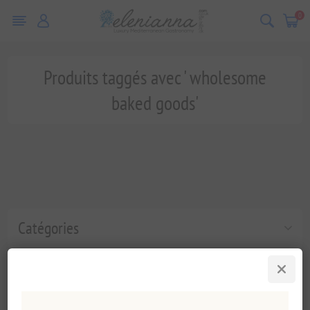
0
Produits taggés avec ' wholesome
baked goods'
Catégories
Tags fréquents