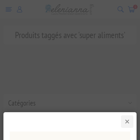
0
Produits taggés avec 'super aliments'
Catégories
Tags fréquents