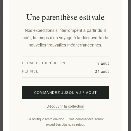
Information
Une parenthèse estivale
Nos expéditions s’interrompent à partir du 8
Mon compte
août, le temps d’un voyage à la découverte de
nouvelles trouvailles méditerranéennes.
Service client
7 août
DERNIÈRE EXPÉDITION
24 août
Newsletter
REPRISE
COMMANDEZ JUSQU’AU 7 AOÛT
S'abonner
Se désinscrire
Découvrir la collection
Suivez-nous
La boutique reste ouverte — vos commandes seront
expédiées dès notre retour.