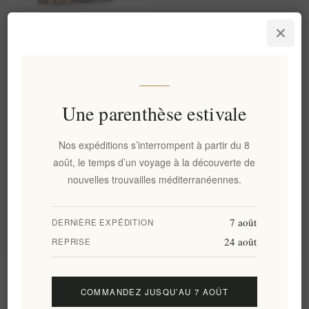
Artisanal Aegina Premium
Caramelized Pistachios with
Sesame - Gourmet Snack
120g
EL1811
Une parenthèse estivale
€6,60 HT
soit €55,00 le 1 kg(s)
Nos expéditions s’interrompent à partir du 8
Catégories
août, le temps d’un voyage à la découverte de
nouvelles trouvailles méditerranéennes.
Tags fréquents
7 août
DERNIÈRE EXPÉDITION
24 août
REPRISE
Information
COMMANDEZ JUSQU’AU 7 AOÛT