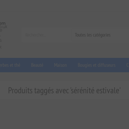
rbes et thé
Beauté
Maison
Bougies et diffuseurs
C
Produits taggés avec 'sérénité estivale'