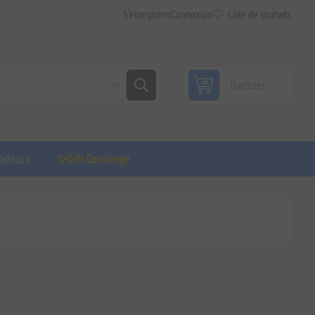
S'enregistrer
Connexion
Liste de souhaits
0 articles
adeaux
✨Gift Concierge