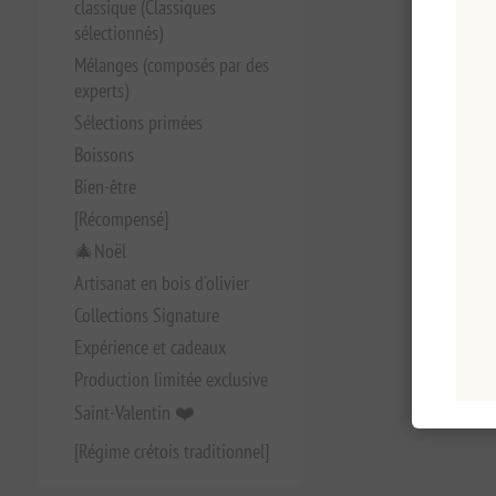
classique (Classiques
sélectionnés)
Mélanges (composés par des
experts)
Sélections primées
Boissons
Bien-être
[Récompensé]
🎄Noël
Artisanat en bois d'olivier
Collections Signature
Expérience et cadeaux
Production limitée exclusive
Saint-Valentin ❤️
[Régime crétois traditionnel]