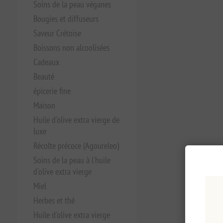
Soins de la peau véganes
Bougies et diffuseurs
Saveur Crétoise
Boissons non alcoolisées
Cadeaux
Beauté
épicerie fine
Maison
Huile d'olive extra vierge de
luxe
Récolte précoce (Agoureleo)
Soins de la peau à l'huile
d'olive extra vierge
Miel
Herbes et thé
Huile d'olive extra vierge