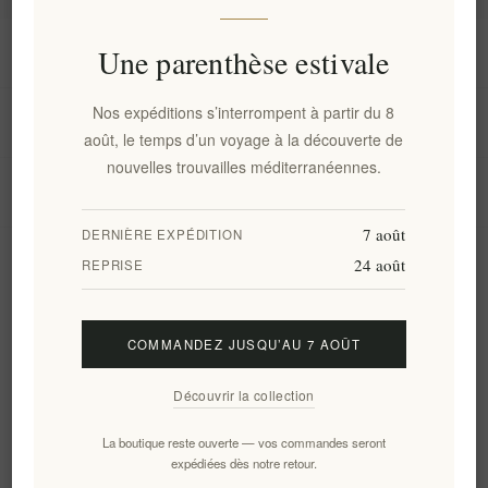
Information
Une parenthèse estivale
Nos expéditions s’interrompent à partir du 8
Mon compte
août, le temps d’un voyage à la découverte de
nouvelles trouvailles méditerranéennes.
Service client
7 août
DERNIÈRE EXPÉDITION
24 août
Newsletter
REPRISE
COMMANDEZ JUSQU’AU 7 AOÛT
S'abonner
Se désinscrire
Découvrir la collection
Suivez-nous
La boutique reste ouverte — vos commandes seront
expédiées dès notre retour.