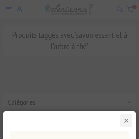
0
Produits taggés avec 'savon essentiel à
l'arbre à thé'
Catégories
Tags fréquents