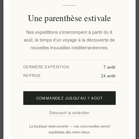
Information
Une parenthèse estivale
Nos expéditions s’interrompent à partir du 8
Mon compte
août, le temps d’un voyage à la découverte de
nouvelles trouvailles méditerranéennes.
Service client
7 août
DERNIÈRE EXPÉDITION
24 août
Newsletter
REPRISE
COMMANDEZ JUSQU’AU 7 AOÛT
S'abonner
Se désinscrire
Découvrir la collection
Suivez-nous
La boutique reste ouverte — vos commandes seront
expédiées dès notre retour.