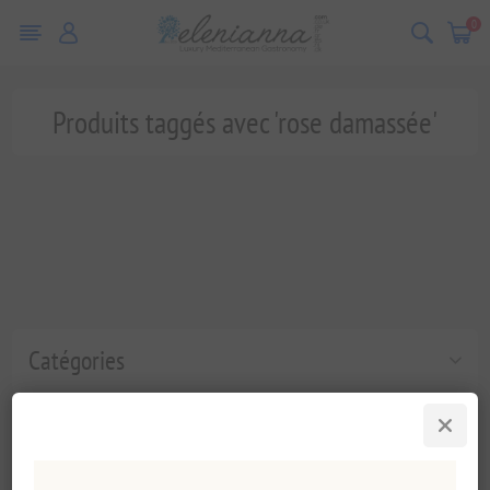
0
Produits taggés avec 'rose damassée'
Catégories
Tags fréquents