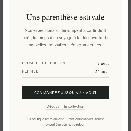
Information
Une parenthèse estivale
Nos expéditions s’interrompent à partir du 8
Mon compte
août, le temps d’un voyage à la découverte de
nouvelles trouvailles méditerranéennes.
Service client
7 août
DERNIÈRE EXPÉDITION
24 août
Newsletter
REPRISE
COMMANDEZ JUSQU’AU 7 AOÛT
S'abonner
Se désinscrire
Découvrir la collection
Suivez-nous
La boutique reste ouverte — vos commandes seront
expédiées dès notre retour.