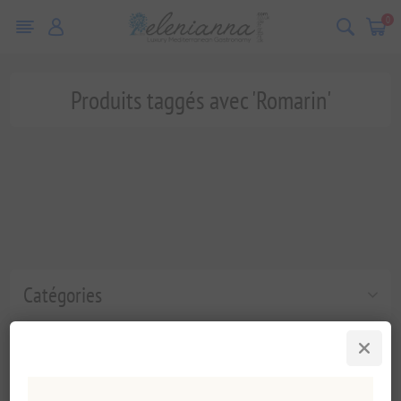
0
Produits taggés avec 'Romarin'
Catégories
Tags fréquents