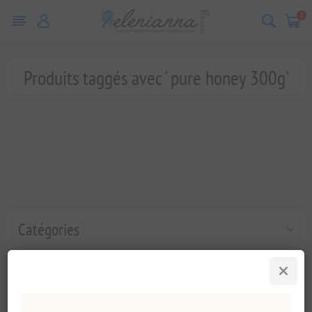
0
Produits taggés avec ' pure honey 300g'
Catégories
Tags fréquents