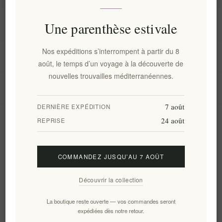
Information
Une parenthèse estivale
Nos expéditions s’interrompent à partir du 8
Mon compte
août, le temps d’un voyage à la découverte de
nouvelles trouvailles méditerranéennes.
Service client
7 août
DERNIÈRE EXPÉDITION
24 août
Newsletter
REPRISE
COMMANDEZ JUSQU’AU 7 AOÛT
S'abonner
Se désinscrire
Découvrir la collection
Suivez-nous
La boutique reste ouverte — vos commandes seront
expédiées dès notre retour.