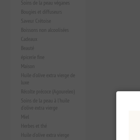
Soins de la peau véganes
Bougies et diffuseurs
Saveur Crétoise
Boissons non alcoolisées
Cadeaux
Beauté
épicerie fine
Maison
Huile d'olive extra vierge de
luxe
Récolte précoce (Agoureleo)
Soins de la peau à l'huile
d'olive extra vierge
Miel
Herbes et thé
Huile d'olive extra vierge