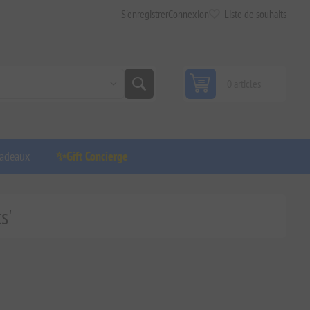
S'enregistrer
Connexion
Liste de souhaits
0 articles
adeaux
✨Gift Concierge
s'