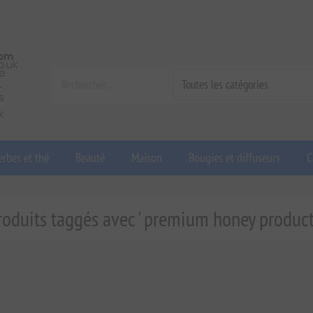
rbes et thé
Beauté
Maison
Bougies et diffuseurs
C
roduits taggés avec ' premium honey product