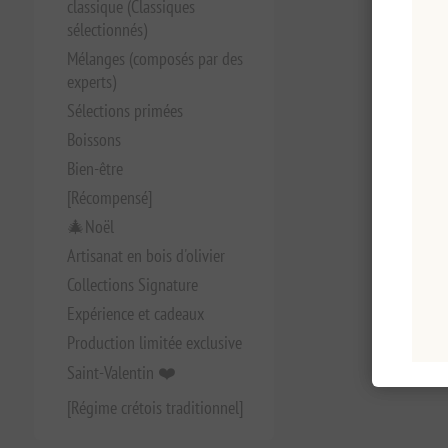
classique (Classiques
sélectionnés)
Mélanges (composés par des
experts)
Sélections primées
Boissons
Bien-être
[Récompensé]
🎄Noël
Artisanat en bois d'olivier
Collections Signature
Expérience et cadeaux
Production limitée exclusive
Saint-Valentin ❤️
[Régime crétois traditionnel]