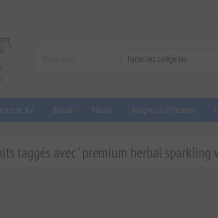
rbes et thé
Beauté
Maison
Bougies et diffuseurs
C
its taggés avec ' premium herbal sparkling 