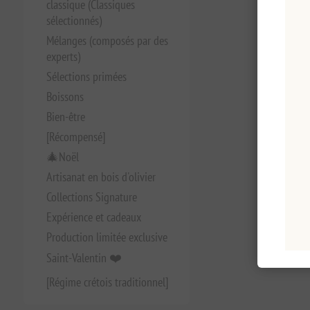
classique (Classiques
sélectionnés)
Mélanges (composés par des
experts)
Sélections primées
Boissons
Bien-être
[Récompensé]
🎄Noël
Artisanat en bois d'olivier
Collections Signature
Expérience et cadeaux
Production limitée exclusive
Saint-Valentin ❤️
[Régime crétois traditionnel]