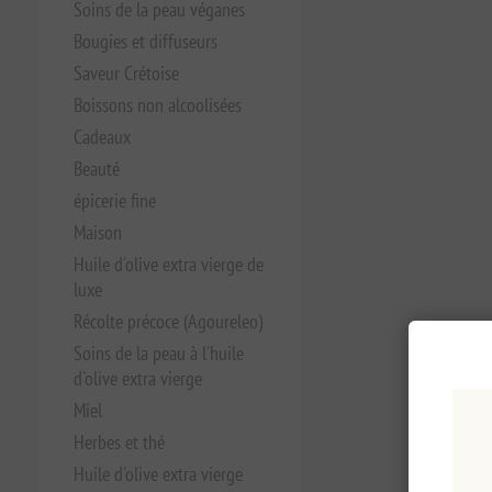
Soins de la peau véganes
Bougies et diffuseurs
Saveur Crétoise
Boissons non alcoolisées
Cadeaux
Beauté
épicerie fine
Maison
Huile d'olive extra vierge de
luxe
Récolte précoce (Agoureleo)
Soins de la peau à l'huile
d'olive extra vierge
Miel
Herbes et thé
Huile d'olive extra vierge