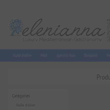
huile d'olive
Miel
épicerie fine
Boissons
He
Produ
Catégories
huile d'olive