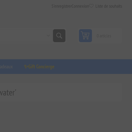
S'enregistrer
Connexion
Liste de souhaits
0 articles
adeaux
✨Gift Concierge
water'