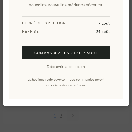
nouvelles trouvailles méditerranéennes.
7 août
DERNIÈRE EXPÉDITION
24 août
REPRISE
COMMANDEZ JUSQU’AU 7 AOÛT
Découvrir la collection
Panier cadeau traditionnel en
Un cadeau unique de la Grèce
osier grec de Noël
dans un coffret cadeau en
La boutique reste ouverte — vos commandes seront
bois
expédiées dès notre retour.
EL1354
EL1453
€27,50 HT
€80,00 HT
1
2