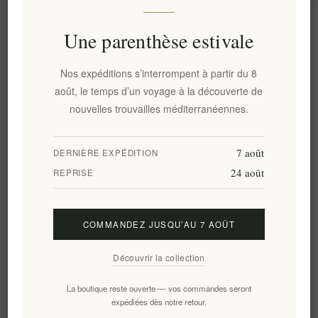
Information
Une parenthèse estivale
Nos expéditions s’interrompent à partir du 8
Mon compte
août, le temps d’un voyage à la découverte de
nouvelles trouvailles méditerranéennes.
Service client
7 août
DERNIÈRE EXPÉDITION
24 août
Newsletter
REPRISE
COMMANDEZ JUSQU’AU 7 AOÛT
S'abonner
Se désinscrire
Découvrir la collection
Suivez-nous
La boutique reste ouverte — vos commandes seront
expédiées dès notre retour.