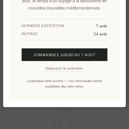
août, le temps d’un voyage à la découverte de
€55,00 HT
€51,90 HT
nouvelles trouvailles méditerranéennes.
7 août
DERNIÈRE EXPÉDITION
24 août
REPRISE
COMMANDEZ JUSQU’AU 7 AOÛT
Découvrir la collection
Panier cadeau traditionnel en
Un cadeau unique de la Grèce
La boutique reste ouverte — vos commandes seront
osier grec de Noël
dans un coffret cadeau en
expédiées dès notre retour.
bois
EL1354
EL1453
€27,50 HT
€80,00 HT
1
2