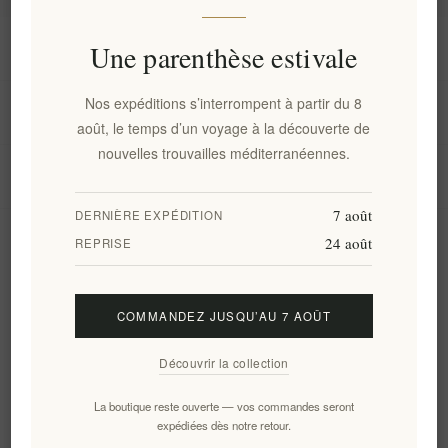
Information
Une parenthèse estivale
Nos expéditions s’interrompent à partir du 8
Mon compte
août, le temps d’un voyage à la découverte de
nouvelles trouvailles méditerranéennes.
Service client
7 août
DERNIÈRE EXPÉDITION
24 août
Newsletter
REPRISE
COMMANDEZ JUSQU’AU 7 AOÛT
S'abonner
Se désinscrire
Découvrir la collection
Suivez-nous
La boutique reste ouverte — vos commandes seront
expédiées dès notre retour.