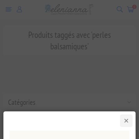
0
Produits taggés avec 'perles
balsamiques'
Catégories
Tags fréquents