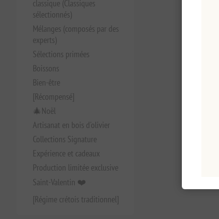
classique (Classiques
sélectionnés)
Mélanges (composés par des
experts)
Sélections primées
Boissons
Bien-être
[Récompensé]
🎄Noël
Artisanat en bois d'olivier
Collections Signature
Expérience et cadeaux
Production limitée exclusive
Saint-Valentin ❤️
[Régime crétois traditionnel]