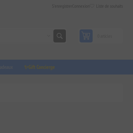
S'enregistrer
Connexion
Liste de souhaits
0 articles
adeaux
✨Gift Concierge