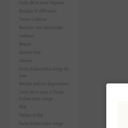
Soins de la peau véganes
Bougies et diffuseurs
Saveur Crétoise
Boissons non alcoolisées
Cadeaux
Beauté
épicerie fine
Maison
Huile d'olive extra vierge de
luxe
Récolte précoce (Agoureleo)
Soins de la peau à l'huile
d'olive extra vierge
Miel
Herbes et thé
Huile d'olive extra vierge