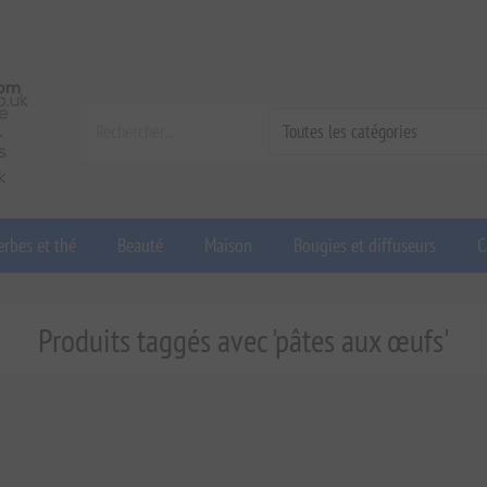
rbes et thé
Beauté
Maison
Bougies et diffuseurs
C
Produits taggés avec 'pâtes aux œufs'