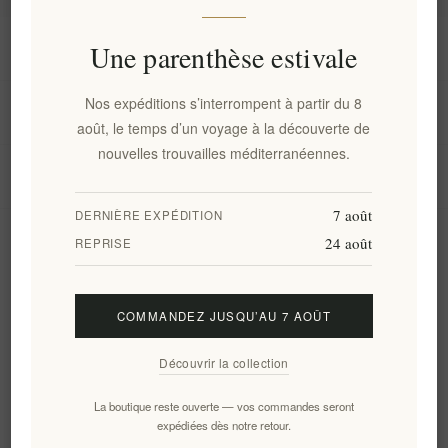
Information
Une parenthèse estivale
Nos expéditions s’interrompent à partir du 8
Mon compte
août, le temps d’un voyage à la découverte de
nouvelles trouvailles méditerranéennes.
Service client
7 août
DERNIÈRE EXPÉDITION
24 août
Newsletter
REPRISE
COMMANDEZ JUSQU’AU 7 AOÛT
S'abonner
Se désinscrire
Découvrir la collection
Suivez-nous
La boutique reste ouverte — vos commandes seront
expédiées dès notre retour.