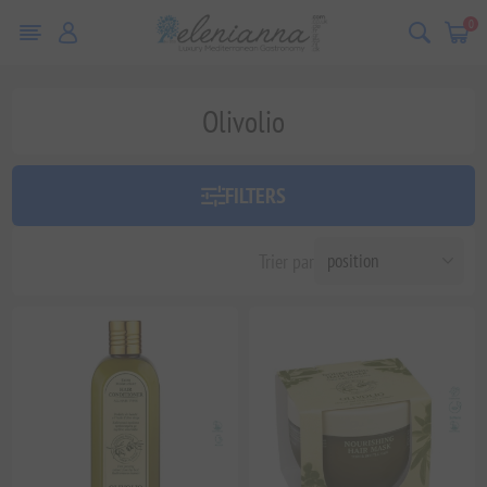
0
Olivolio
FILTERS
Trier par