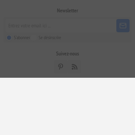
Newsletter
S'abonner
Se désinscrire
Suivez-nous
Powered by
|
GR. Registered Company 124248001000 Numéro de TVA:
nopCommerce
GR800470000.
Copyright © 2026 ELENIANNA SMPC FRANCE. Tous droits réservés.