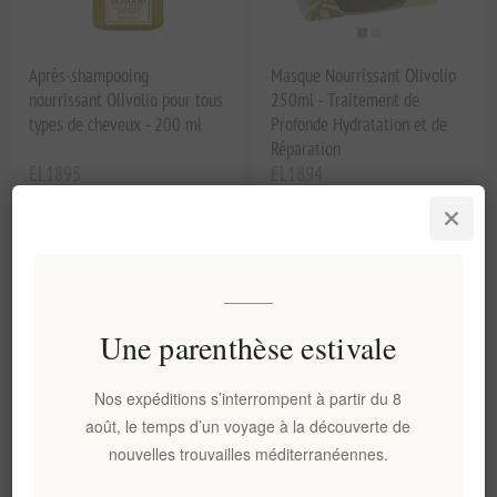
Après-shampooing
Masque Nourrissant Olivolio
nourrissant Olivolio pour tous
250ml - Traitement de
types de cheveux - 200 ml
Profonde Hydratation et de
Réparation
EL1895
EL1894
€7,00 HT
€10,00 HT
Une parenthèse estivale
Nos expéditions s’interrompent à partir du 8
août, le temps d’un voyage à la découverte de
nouvelles trouvailles méditerranéennes.