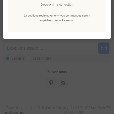
Mon compte
Découvrir la collection
La boutique reste ouverte — vos commandes seront
Service client
expédiées dès notre retour.
Newsletter
S'abonner
Se désinscrire
Suivez-nous
Powered by
|
GR. Registered Company 124248001000 Numéro de TVA:
nopCommerce
GR800470000.