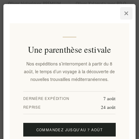
Olives biologiques PREMIUM
Olives Kalamata avec P.D.O.
«Kalamata» avec «Kalamata»
Huile d'olive extra vierge
P.D.O. huile d'olive extra
GREEK PONY FARM 200g
vierge GREEK PONY FARM
200g
EL1002
EL1253
€5,00 HT
€4,60 HT
soit €25,00 le 1 kg(s)
soit €23,00 le 1 kg(s)
Une parenthèse estivale
Nos expéditions s’interrompent à partir du 8
Catégories
août, le temps d’un voyage à la découverte de
nouvelles trouvailles méditerranéennes.
Tags fréquents
7 août
DERNIÈRE EXPÉDITION
24 août
REPRISE
Information
COMMANDEZ JUSQU’AU 7 AOÛT