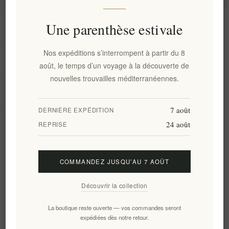
Information
Une parenthèse estivale
Nos expéditions s’interrompent à partir du 8
Mon compte
août, le temps d’un voyage à la découverte de
nouvelles trouvailles méditerranéennes.
Service client
7 août
DERNIÈRE EXPÉDITION
24 août
Newsletter
REPRISE
COMMANDEZ JUSQU’AU 7 AOÛT
S'abonner
Se désinscrire
Découvrir la collection
Suivez-nous
La boutique reste ouverte — vos commandes seront
expédiées dès notre retour.