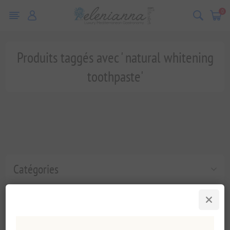
0
Produits taggés avec ' natural whitening
toothpaste'
Catégories
Tags fréquents