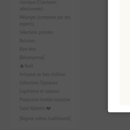
classique (Classiques
sélectionnés)
Mélanges (composés par des
experts)
Sélections primées
Boissons
Bien-être
[Récompensé]
🎄Noël
Artisanat en bois d'olivier
Collections Signature
Expérience et cadeaux
Production limitée exclusive
Saint-Valentin ❤️
[Régime crétois traditionnel]