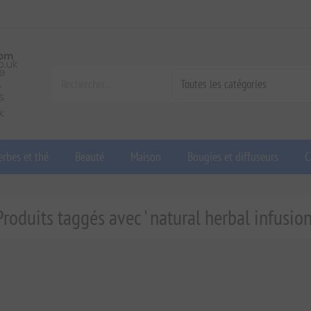
rbes et thé
Beauté
Maison
Bougies et diffuseurs
C
Produits taggés avec ' natural herbal infusion