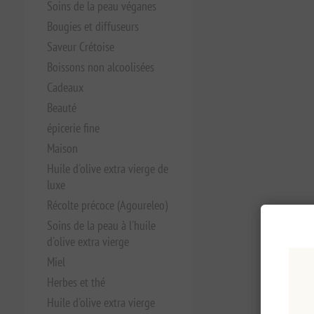
Soins de la peau véganes
Bougies et diffuseurs
Saveur Crétoise
Boissons non alcoolisées
Cadeaux
Beauté
épicerie fine
Maison
Huile d'olive extra vierge de
luxe
Récolte précoce (Agoureleo)
Soins de la peau à l'huile
d'olive extra vierge
Miel
Herbes et thé
Huile d'olive extra vierge