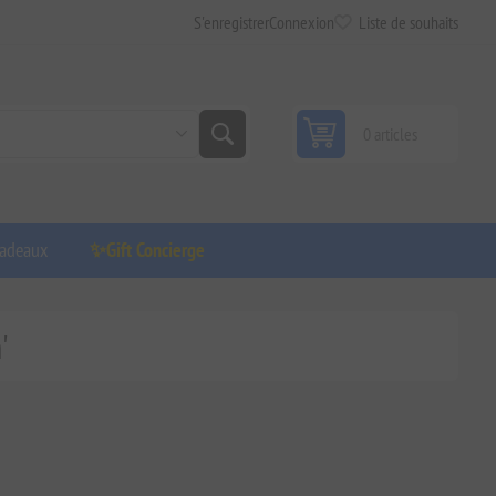
S'enregistrer
Connexion
Liste de souhaits
0 articles
adeaux
✨Gift Concierge
'