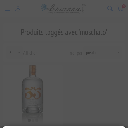
0
Produits taggés avec 'moschato'
Afficher
Trier par