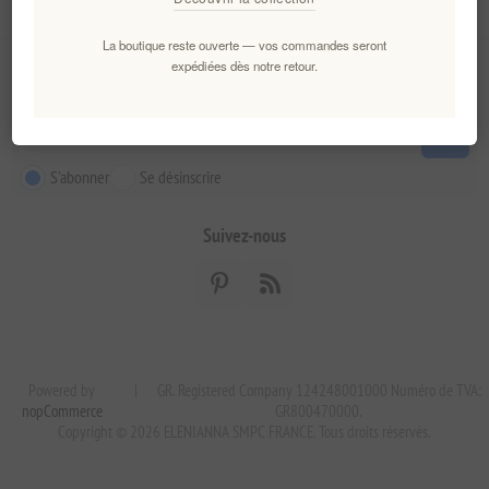
Service client
La boutique reste ouverte — vos commandes seront
expédiées dès notre retour.
Newsletter
S'abonner
Se désinscrire
Suivez-nous
Powered by
|
GR. Registered Company 124248001000 Numéro de TVA:
nopCommerce
GR800470000.
Copyright © 2026 ELENIANNA SMPC FRANCE. Tous droits réservés.