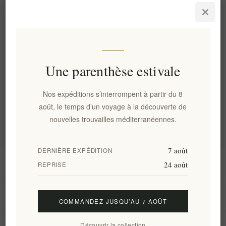
Premium artisanal crétois
Tsikoudia Moscato 35N 0.5lt
EL1269
€20,40 HT
soit €40,80 le 1 lt
Une parenthèse estivale
Catégories
Nos expéditions s’interrompent à partir du 8
Tags fréquents
août, le temps d’un voyage à la découverte de
nouvelles trouvailles méditerranéennes.
7 août
DERNIÈRE EXPÉDITION
Information
24 août
REPRISE
Mon compte
COMMANDEZ JUSQU’AU 7 AOÛT
Découvrir la collection