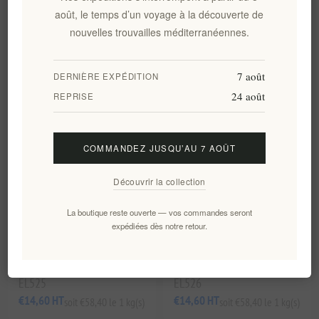
298g Eulogia de Sparte
août, le temps d’un voyage à la découverte de
EL375
EL376
nouvelles trouvailles méditerranéennes.
€12,00 HT
€24,00 HT
soit €40,27 le 1 kg(s)
soit €96,00 le 1 kg(s)
7 août
DERNIÈRE EXPÉDITION
24 août
REPRISE
COMMANDEZ JUSQU’AU 7 AOÛT
Découvrir la collection
La boutique reste ouverte — vos commandes seront
expédiées dès notre retour.
Miel biologique de sapin
Premium Miel Grec
250g MELLIN
Biologique de thym 250 g
MELLIN
EL525
EL526
€14,60 HT
€14,60 HT
soit €58,40 le 1 kg(s)
soit €58,40 le 1 kg(s)