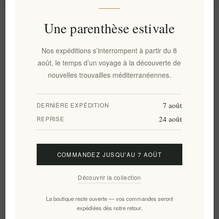
Information
Une parenthèse estivale
Nos expéditions s’interrompent à partir du 8
Mon compte
août, le temps d’un voyage à la découverte de
nouvelles trouvailles méditerranéennes.
Service client
7 août
DERNIÈRE EXPÉDITION
24 août
Newsletter
REPRISE
COMMANDEZ JUSQU’AU 7 AOÛT
S'abonner
Se désinscrire
Découvrir la collection
Suivez-nous
La boutique reste ouverte — vos commandes seront
expédiées dès notre retour.