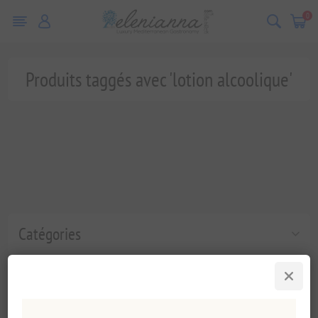
0
Produits taggés avec 'lotion alcoolique'
Catégories
Tags fréquents